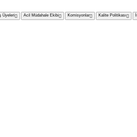
 Üyeleri
Acil Müdahale Ekibi
Komisyonlar
Kalite Politikası