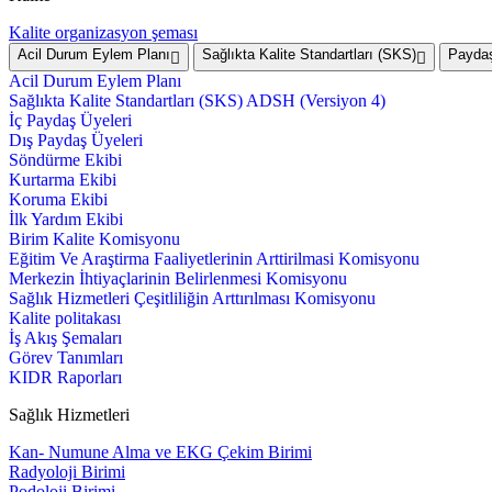
Kalite organizasyon şeması
Acil Durum Eylem Planı
Sağlıkta Kalite Standartları (SKS)
Paydaş
Acil Durum Eylem Planı
Sağlıkta Kalite Standartları (SKS) ADSH (Versiyon 4)
İç Paydaş Üyeleri
Dış Paydaş Üyeleri
Söndürme Ekibi
Kurtarma Ekibi
Koruma Ekibi
İlk Yardım Ekibi
Birim Kalite Komisyonu
Eğitim Ve Araştirma Faaliyetlerinin Arttirilmasi Komisyonu
Merkezin İhtiyaçlarinin Belirlenmesi Komisyonu
Sağlık Hizmetleri Çeşitliliğin Arttırılması Komisyonu
Kalite politakası
İş Akış Şemaları
Görev Tanımları
KIDR Raporları
Sağlık Hizmetleri
Kan- Numune Alma ve EKG Çekim Birimi
Radyoloji Birimi
Podoloji Birimi