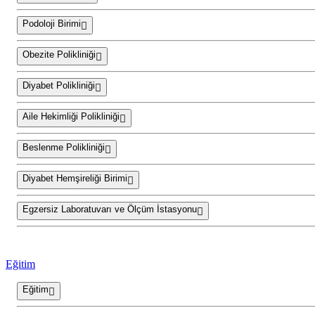
Podoloji Birimi
Obezite Polikliniği
Diyabet Polikliniği
Aile Hekimliği Polikliniği
Beslenme Polikliniği
Diyabet Hemşireliği Birimi
Egzersiz Laboratuvarı ve Ölçüm İstasyonu
Eğitim
Eğitim