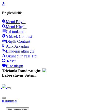
Open
toolbar
Erişilebilirlik
Metni Büyüt
Metni Küçült
Gri tonlama
Yüksek Contrast
Düşük Contrast
Açık Arkaplan
Linklerin altını çiz
Okunabilir Yazı Tipi
Reset
Bize ulaşın
Telefonla Randevu için:
Laboratuvar Sistemi
Kurumsal
Hakkımızda