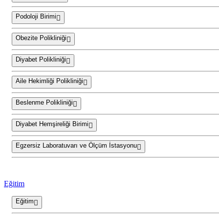
Podoloji Birimi
Obezite Polikliniği
Diyabet Polikliniği
Aile Hekimliği Polikliniği
Beslenme Polikliniği
Diyabet Hemşireliği Birimi
Egzersiz Laboratuvarı ve Ölçüm İstasyonu
Eğitim
Eğitim