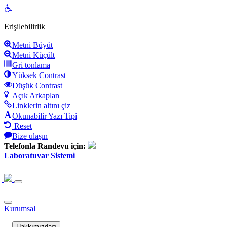
Open
toolbar
Erişilebilirlik
Metni Büyüt
Metni Küçült
Gri tonlama
Yüksek Contrast
Düşük Contrast
Açık Arkaplan
Linklerin altını çiz
Okunabilir Yazı Tipi
Reset
Bize ulaşın
Telefonla Randevu için:
Laboratuvar Sistemi
Kurumsal
Hakkımızda