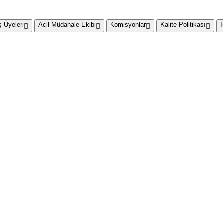
 Üyeleri
Acil Müdahale Ekibi
Komisyonlar
Kalite Politikası