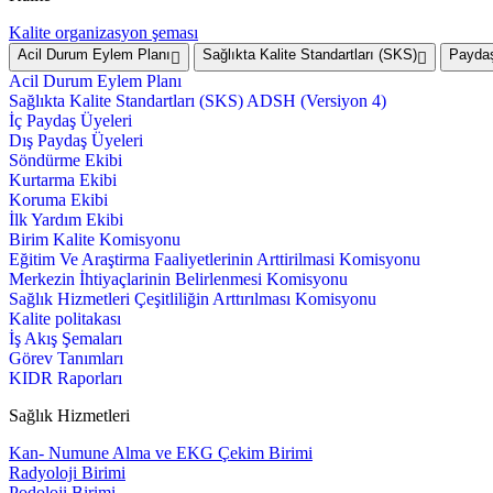
Kalite organizasyon şeması
Acil Durum Eylem Planı
Sağlıkta Kalite Standartları (SKS)
Paydaş
Acil Durum Eylem Planı
Sağlıkta Kalite Standartları (SKS) ADSH (Versiyon 4)
İç Paydaş Üyeleri
Dış Paydaş Üyeleri
Söndürme Ekibi
Kurtarma Ekibi
Koruma Ekibi
İlk Yardım Ekibi
Birim Kalite Komisyonu
Eğitim Ve Araştirma Faaliyetlerinin Arttirilmasi Komisyonu
Merkezin İhtiyaçlarinin Belirlenmesi Komisyonu
Sağlık Hizmetleri Çeşitliliğin Arttırılması Komisyonu
Kalite politakası
İş Akış Şemaları
Görev Tanımları
KIDR Raporları
Sağlık Hizmetleri
Kan- Numune Alma ve EKG Çekim Birimi
Radyoloji Birimi
Podoloji Birimi