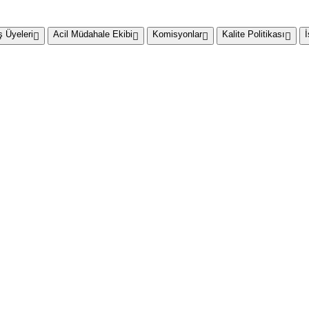
 Üyeleri
Acil Müdahale Ekibi
Komisyonlar
Kalite Politikası