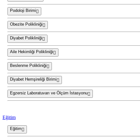
Podoloji Birimi
Obezite Polikliniği
Diyabet Polikliniği
Aile Hekimliği Polikliniği
Beslenme Polikliniği
Diyabet Hemşireliği Birimi
Egzersiz Laboratuvarı ve Ölçüm İstasyonu
Eğitim
Eğitim