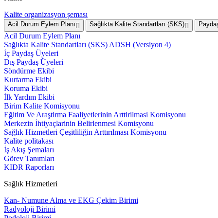
Kalite organizasyon şeması
Acil Durum Eylem Planı
Sağlıkta Kalite Standartları (SKS)
Paydaş
Acil Durum Eylem Planı
Sağlıkta Kalite Standartları (SKS) ADSH (Versiyon 4)
İç Paydaş Üyeleri
Dış Paydaş Üyeleri
Söndürme Ekibi
Kurtarma Ekibi
Koruma Ekibi
İlk Yardım Ekibi
Birim Kalite Komisyonu
Eğitim Ve Araştirma Faaliyetlerinin Arttirilmasi Komisyonu
Merkezin İhtiyaçlarinin Belirlenmesi Komisyonu
Sağlık Hizmetleri Çeşitliliğin Arttırılması Komisyonu
Kalite politakası
İş Akış Şemaları
Görev Tanımları
KIDR Raporları
Sağlık Hizmetleri
Kan- Numune Alma ve EKG Çekim Birimi
Radyoloji Birimi
Podoloji Birimi