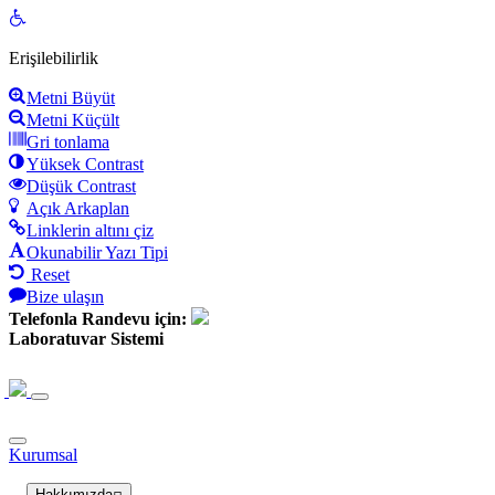
Open
toolbar
Erişilebilirlik
Metni Büyüt
Metni Küçült
Gri tonlama
Yüksek Contrast
Düşük Contrast
Açık Arkaplan
Linklerin altını çiz
Okunabilir Yazı Tipi
Reset
Bize ulaşın
Telefonla Randevu için:
Laboratuvar Sistemi
Kurumsal
Hakkımızda