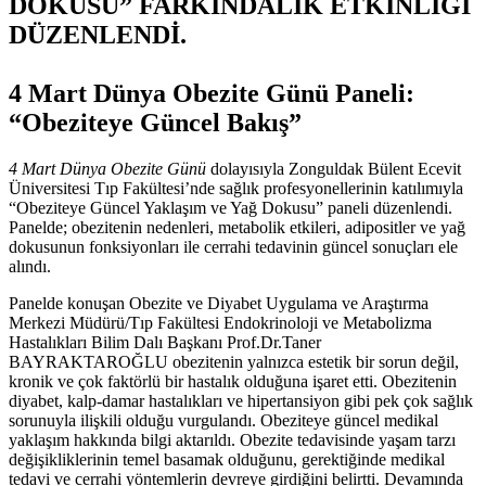
DOKUSU” FARKINDALIK ETKİNLİĞİ
DÜZENLENDİ.
4 Mart Dünya Obezite Günü Paneli:
“Obeziteye Güncel Bakış”
4 Mart Dünya Obezite Günü
dolayısıyla Zonguldak Bülent Ecevit
Üniversitesi Tıp Fakültesi’nde sağlık profesyonellerinin katılımıyla
“Obeziteye Güncel Yaklaşım ve Yağ Dokusu” paneli düzenlendi.
Panelde; obezitenin nedenleri, metabolik etkileri, adipositler ve yağ
dokusunun fonksiyonları ile cerrahi tedavinin güncel sonuçları ele
alındı.
Panelde konuşan Obezite ve Diyabet Uygulama ve Araştırma
Merkezi Müdürü/Tıp Fakültesi Endokrinoloji ve Metabolizma
Hastalıkları Bilim Dalı Başkanı Prof.Dr.Taner
BAYRAKTAROĞLU obezitenin yalnızca estetik bir sorun değil,
kronik ve çok faktörlü bir hastalık olduğuna işaret etti. Obezitenin
diyabet, kalp-damar hastalıkları ve hipertansiyon gibi pek çok sağlık
sorunuyla ilişkili olduğu vurgulandı. Obeziteye güncel medikal
yaklaşım hakkında bilgi aktarıldı. Obezite tedavisinde yaşam tarzı
değişikliklerinin temel basamak olduğunu, gerektiğinde medikal
tedavi ve cerrahi yöntemlerin devreye girdiğini belirtti. Devamında