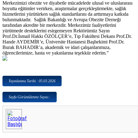
Merkezimizi obezite ve diyabetle mücadelede ulusal ve uluslararası
boyutta eğitimler verirken, araştırmalar gerçekleştirmekte, sağlık
hizmetlerini yürütürken sağlık standartlarını da arttırmaya katkıda
bulunmaktadır. Sağlık Bakanlığı ve Avrupa Obezite Derneği
tarafından akredite bir merkezdir. Merkezimiz faaliyetlerini
yürütmede desteklerini esirgemeyen Rektörümüz Sayın
Prof.Dr.İsmail Hakkı ÖZÖLÇER’e, Tıp Fakültesi Dekanı Prof.Dr.
Hande AYDEMİR’e, Üniversite Hastanesi Başhekimi Prof.Dr.
Burak BAHADIR’a, akademik ve idari çalışanlarımıza,
öğrencilerimize, hasta ve yakınlarına teşekkür ederim.”
Yayınlanma Tarihi : 05.03.2026
Sayfa Görüntülenme Sayısı :