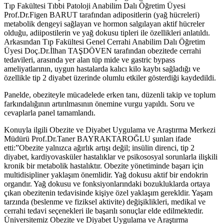
Tıp Fakültesi Tıbbi Patoloji Anabilim Dalı Öğretim Üyesi
Prof.Dr.Figen BARUT tarafından adipositlerin (yağ hücreleri)
metabolik dengeyi sağlayan ve hormon salgılayan aktif hücreler
olduğu, adiipostilerin ve yağ dokusu tipleri ile özellikleri anlatıldı.
Arkasından Tıp Fakültesi Genel Cerrahi Anabilim Dalı Öğretim
Üyesi Doç.Dr.İlhan TAŞDÖVEN tarafından obezitede cerrahi
tedavileri, arasında yer alan tüp mide ve gastric bypass
ameliyatlarının, uygun hastalarda kalıcı kilo kaybı sağladığı ve
özellikle tip 2 diyabet üzerinde olumlu etkiler gösterdiği kaydedildi.
Panelde, obeziteyle mücadelede erken tanı, düzenli takip ve toplum
farkındalığının artırılmasının önemine vurgu yapıldı. Soru ve
cevaplarla panel tamamlandı.
Konuyla ilgili Obezite ve Diyabet Uygulama ve Araştırma Merkezi
Müdürü Prof.Dr.Taner BAYRAKTAROĞLU şunları ifade
etti:”Obezite yalnızca ağırlık artışı değil; insülin direnci, tip 2
diyabet, kardiyovasküler hastalıklar ve psikososyal sorunlarla ilişkili
kronik bir metabolik hastalıktır. Obezite yönetiminde başarı için
multidisipliner yaklaşım önemlidir. Yağ dokusu aktif bir endokrin
organdır. Yağ dokusu ve fonksiyonlarındaki bozukluklarda ortaya
çıkan obezitenin tedavisinde kişiye özel yaklaşım gerekldir. Yaşam
tarzında (beslenme ve fiziksel aktivite) değişiklikleri, medikal ve
cerrahi tedavi seçenekleri ile başarılı sonuçlar elde edilmektedir.
Üniversitemiz Obezite ve Diyabet Uygulama ve Araştırma