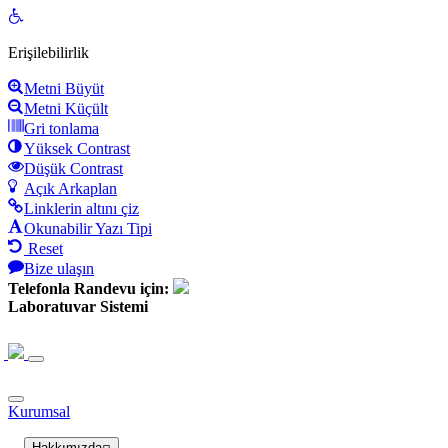
Open
toolbar
Erişilebilirlik
Metni Büyüt
Metni Küçült
Gri tonlama
Yüksek Contrast
Düşük Contrast
Açık Arkaplan
Linklerin altını çiz
Okunabilir Yazı Tipi
Reset
Bize ulaşın
Telefonla Randevu için:
Laboratuvar Sistemi
Kurumsal
Hakkımızda