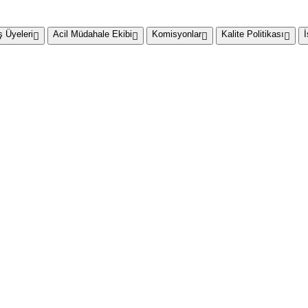
 Üyeleri
Acil Müdahale Ekibi
Komisyonlar
Kalite Politikası