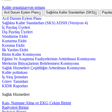
Kalite organizasyon şeması
Acil Durum Eylem Planı
Sağlıkta Kalite Standartları (SKS)
Paydaş
Acil Durum Eylem Planı
Sağlıkta Kalite Standartları (SKS) ADSH (Versiyon 4)
İç Paydaş Üyeleri
Dış Paydaş Üyeleri
Söndürme Ekibi
Kurtarma Ekibi
Koruma Ekibi
İlk Yardım Ekibi
Birim Kalite Komisyonu
Eğitim Ve Araştirma Faaliyetlerinin Arttirilmasi Komisyonu
Merkezin İhtiyaçlarinin Belirlenmesi Komisyonu
Sağlık Hizmetleri Çeşitliliğin Arttırılması Komisyonu
Kalite politakası
İş Akış Şemaları
Görev Tanımları
KIDR Raporları
Sağlık Hizmetleri
Kan- Numune Alma ve EKG Çekim Birimi
Radyoloji Birimi
Podoloji Birimi