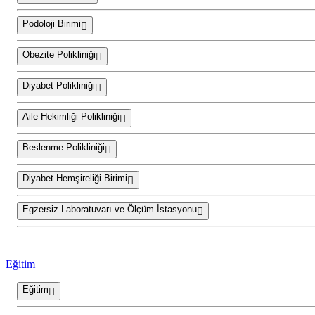
Podoloji Birimi
Obezite Polikliniği
Diyabet Polikliniği
Aile Hekimliği Polikliniği
Beslenme Polikliniği
Diyabet Hemşireliği Birimi
Egzersiz Laboratuvarı ve Ölçüm İstasyonu
Eğitim
Eğitim