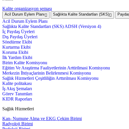
Kalite organizasyon şeması
Acil Durum Eylem Planı
Sağlıkta Kalite Standartları (SKS)
Paydaş
Acil Durum Eylem Planı
Sağlıkta Kalite Standartları (SKS) ADSH (Versiyon 4)
İç Paydaş Üyeleri
Dış Paydaş Üyeleri
Söndürme Ekibi
Kurtarma Ekibi
Koruma Ekibi
İlk Yardım Ekibi
Birim Kalite Komisyonu
Eğitim Ve Araştirma Faaliyetlerinin Arttirilmasi Komisyonu
Merkezin İhtiyaçlarinin Belirlenmesi Komisyonu
Sağlık Hizmetleri Çeşitliliğin Arttırılması Komisyonu
Kalite politakası
İş Akış Şemaları
Görev Tanımları
KIDR Raporları
Sağlık Hizmetleri
Kan- Numune Alma ve EKG Çekim Birimi
Radyoloji Birimi
Podoloji Birimi