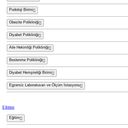
Podoloji Birimi
Obezite Polikliniği
Diyabet Polikliniği
Aile Hekimliği Polikliniği
Beslenme Polikliniği
Diyabet Hemşireliği Birimi
Egzersiz Laboratuvarı ve Ölçüm İstasyonu
Eğitim
Eğitim