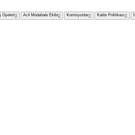
 Üyeleri
Acil Müdahale Ekibi
Komisyonlar
Kalite Politikası