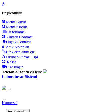
Open
toolbar
Erişilebilirlik
Metni Büyüt
Metni Küçült
Gri tonlama
Yüksek Contrast
Düşük Contrast
Açık Arkaplan
Linklerin altını çiz
Okunabilir Yazı Tipi
Reset
Bize ulaşın
Telefonla Randevu için:
Laboratuvar Sistemi
Kurumsal
Hakkımızda