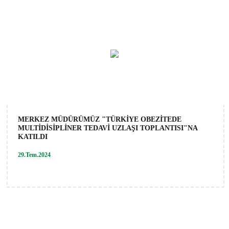
MERKEZ MÜDÜRÜMÜZ "TÜRKİYE OBEZİTEDE
MULTİDİSİPLİNER TEDAVİ UZLAŞI TOPLANTISI"NA
KATILDI
29.Tem.2024