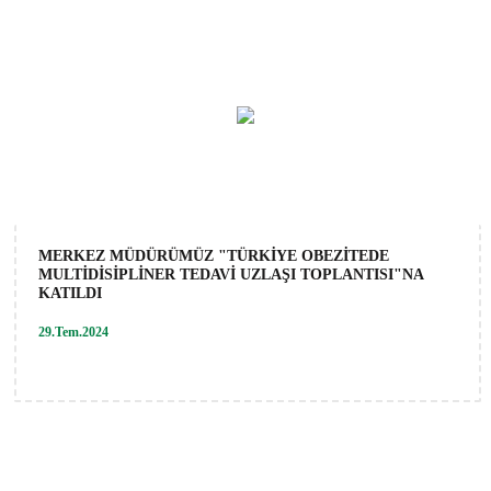
MERKEZ MÜDÜRÜMÜZ "TÜRKİYE OBEZİTEDE
MULTİDİSİPLİNER TEDAVİ UZLAŞI TOPLANTISI"NA
KATILDI
29.Tem.2024