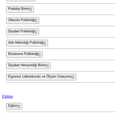
Podoloji Birimi
Obezite Polikliniği
Diyabet Polikliniği
Aile Hekimliği Polikliniği
Beslenme Polikliniği
Diyabet Hemşireliği Birimi
Egzersiz Laboratuvarı ve Ölçüm İstasyonu
Eğitim
Eğitim