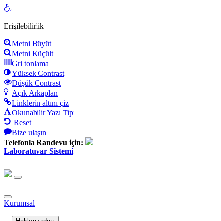
Open
toolbar
Erişilebilirlik
Metni Büyüt
Metni Küçült
Gri tonlama
Yüksek Contrast
Düşük Contrast
Açık Arkaplan
Linklerin altını çiz
Okunabilir Yazı Tipi
Reset
Bize ulaşın
Telefonla Randevu için:
Laboratuvar Sistemi
Kurumsal
Hakkımızda