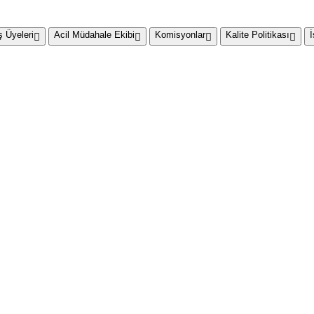
 Üyeleri
Acil Müdahale Ekibi
Komisyonlar
Kalite Politikası