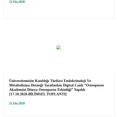
21.Eki.2020
Üniversitemizin Katıldığı Türkiye Endokrinoloji Ve
Metabolizma Derneği Tarafından Digital Canlı “Osteoporoz
Akademisi-Dünya Osteoporoz Etkinliği” Yapıldı
[17.10.2020.BİLİMSEL TOPLANTI]
21.Eki.2020