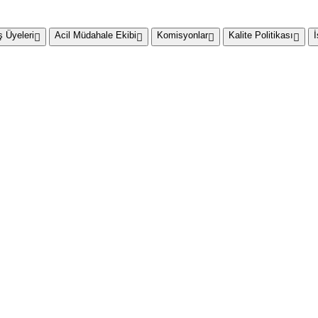
 Üyeleri
Acil Müdahale Ekibi
Komisyonlar
Kalite Politikası