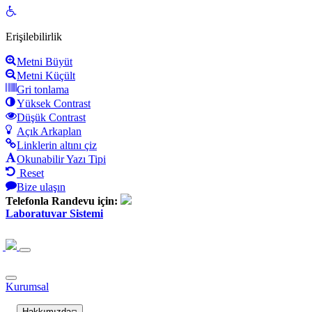
Open
toolbar
Erişilebilirlik
Metni Büyüt
Metni Küçült
Gri tonlama
Yüksek Contrast
Düşük Contrast
Açık Arkaplan
Linklerin altını çiz
Okunabilir Yazı Tipi
Reset
Bize ulaşın
Telefonla Randevu için:
Laboratuvar Sistemi
Kurumsal
Hakkımızda