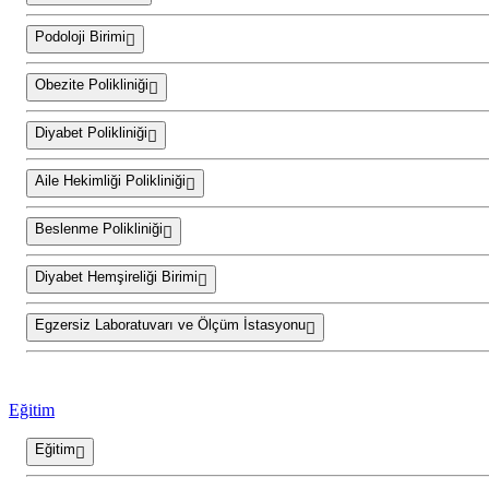
Podoloji Birimi
Obezite Polikliniği
Diyabet Polikliniği
Aile Hekimliği Polikliniği
Beslenme Polikliniği
Diyabet Hemşireliği Birimi
Egzersiz Laboratuvarı ve Ölçüm İstasyonu
Eğitim
Eğitim