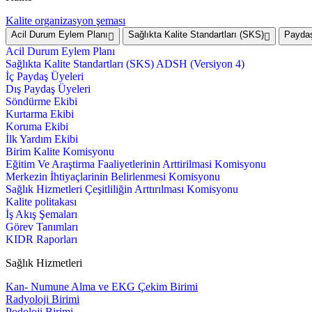
Kalite organizasyon şeması
Acil Durum Eylem Planı
Sağlıkta Kalite Standartları (SKS)
Paydaş
Acil Durum Eylem Planı
Sağlıkta Kalite Standartları (SKS) ADSH (Versiyon 4)
İç Paydaş Üyeleri
Dış Paydaş Üyeleri
Söndürme Ekibi
Kurtarma Ekibi
Koruma Ekibi
İlk Yardım Ekibi
Birim Kalite Komisyonu
Eğitim Ve Araştirma Faaliyetlerinin Arttirilmasi Komisyonu
Merkezin İhtiyaçlarinin Belirlenmesi Komisyonu
Sağlık Hizmetleri Çeşitliliğin Arttırılması Komisyonu
Kalite politakası
İş Akış Şemaları
Görev Tanımları
KIDR Raporları
Sağlık Hizmetleri
Kan- Numune Alma ve EKG Çekim Birimi
Radyoloji Birimi
Podoloji Birimi